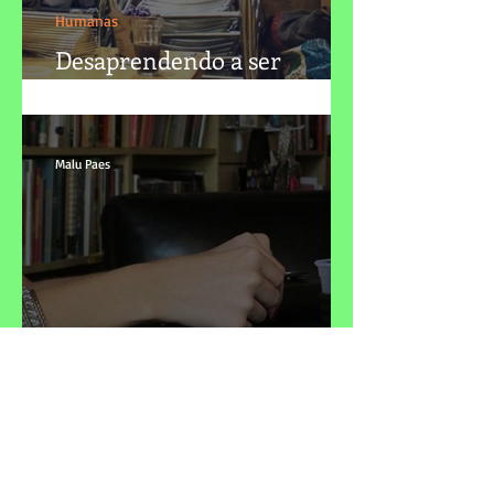
Humanas
Desaprendendo a ser
medíocre
Malu Paes
Artes
Desaprendendo a ser
escritora
dezembro de 2024
(1)
1 post
novembro de 2024
(2)
2 posts